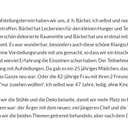
stellungstermin haben wir uns, d. h. Bärbel, ich selbst und no
troffen. Bärbel hat Leckereien für den kleinen Hunger und Tee
erschön dekorierte Raummitte und Bärbel hat uns erstmal mit 
 Es war wunderbar, besonders auch diese schöne Klangschal
eine Vorstellungsrunde mit uns gemacht, so dass wir ein bissc
b und wieviel Erfahrung die Einzelnen schon haben. Der Teilnehm
ng mit Aufstellungen. Da gab es ein 25 jähriges Mädchen, dass
s Ganze neu war. Oder die 42-jährige Frau mit ihren 2 Freundi
nur zusehen wollten”. Ich selbst war 47 Jahre, ledig, ohne Kin
ir die Stühle und die Deko beiseite, damit wir mehr Platz im 
lem war: der Ärger mit dem neuen, viel jüngeren Chef und die
ten wir die beiden Themen getrennt behandeln, aber nach dem