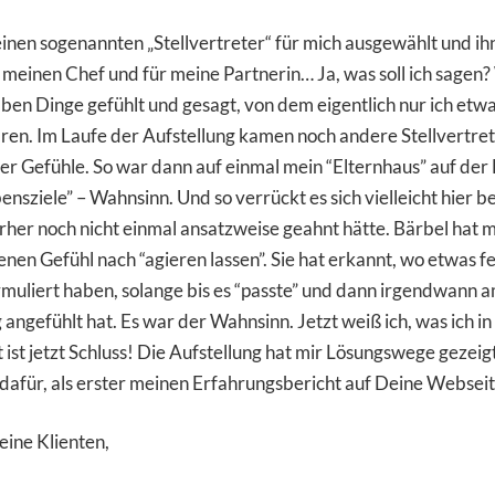
nen sogenannten „Stellvertreter“ für mich ausgewählt und ihn 
r meinen Chef und für meine Partnerin… Ja, was soll ich sagen
haben Dinge gefühlt und gesagt, von dem eigentlich nur ich e
ären. Im Laufe der Aufstellung kamen noch andere Stellvertret
der Gefühle. So war dann auf einmal mein “Elternhaus” auf der
nsziele” – Wahnsinn. Und so verrückt es sich vielleicht hier
er noch nicht einmal ansatzweise geahnt hätte. Bärbel hat m
enen Gefühl nach “agieren lassen”. Sie hat erkannt, wo etwas fe
muliert haben, solange bis es “passte” und dann irgendwann am
mig angefühlt hat. Es war der Wahnsinn. Jetzt weiß ich, was ich
ist jetzt Schluss! Die Aufstellung hat mir Lösungswege gezeigt,
nd dafür, als erster meinen Erfahrungsbericht auf Deine Websei
eine Klienten,