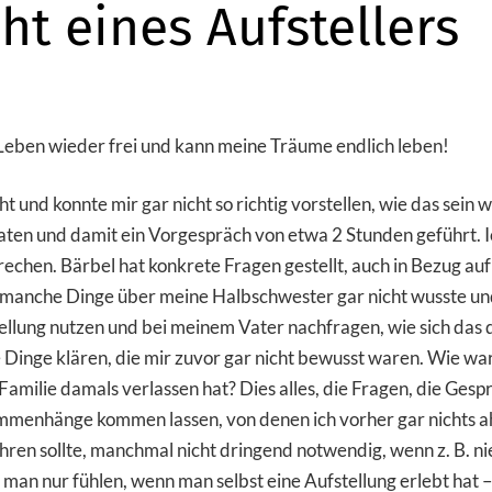
ht eines Aufstellers
Leben wieder frei und kann meine Träume endlich leben!
t und konnte mir gar nicht so richtig vorstellen, wie das sein 
n und damit ein Vorgespräch von etwa 2 Stunden geführt. Ic
echen. Bärbel hat konkrete Fragen gestellt, auch in Bezug auf
ch manche Dinge über meine Halbschwester gar nicht wusste un
tellung nutzen und bei meinem Vater nachfragen, wie sich da
le Dinge klären, die mir zuvor gar nicht bewusst waren. Wie wa
e Familie damals verlassen hat? Dies alles, die Fragen, die Ges
mmenhänge kommen lassen, von denen ich vorher gar nichts a
hren sollte, manchmal nicht dringend notwendig, wenn z. B. n
 man nur fühlen, wenn man selbst eine Aufstellung erlebt hat 