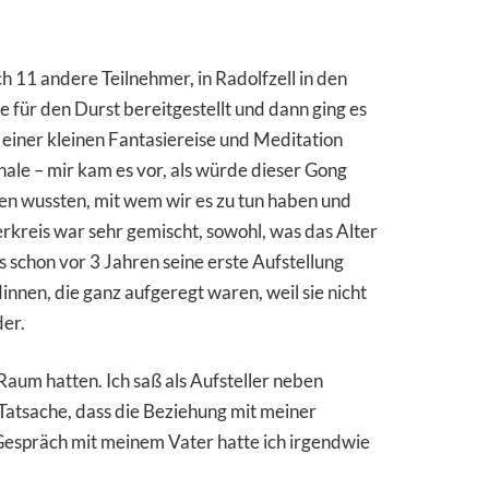
ch 11 andere Teilnehmer, in Radolfzell in den
 für den Durst bereitgestellt und dann ging es
einer kleinen Fantasiereise und Meditation
e – mir kam es vor, als würde dieser Gong
hen wussten, mit wem wir es zu tun haben und
erkreis war sehr gemischt, sowohl, was das Alter
 schon vor 3 Jahren seine erste Aufstellung
nnen, die ganz aufgeregt waren, weil sie nicht
der.
Raum hatten. Ich saß als Aufsteller neben
 Tatsache, dass die Beziehung mit meiner
 Gespräch mit meinem Vater hatte ich irgendwie