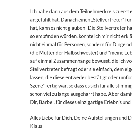
Ich habe dann aus dem Teilnehmerkreis zuerst ei
angefühlt hat. Danach einen „Stellvertreter“ fü
hat, kann es nicht glauben! Die Stellvertreter 
so empfinden würden, konnte ich mir nicht erkl
nicht einmal für Personen, sondern für Dinge o
(die Mutter der Halbschwester) und “meine Lebe
auf einmal Zusammenhänge bewusst, die ich vorh
Stellvertreter befragt oder sie einfach, dem eig
lassen, die diese entweder bestätigt oder umfor
Szene” fertig war, so dass es sich für alle stim
schon viel zu lange ausgeharrt habe. Aber damit 
Dir, Bärbel, für dieses einzigartige Erlebnis u
Alles Liebe für Dich, Deine Aufstellungen und D
Klaus