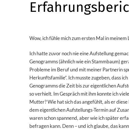
Erfahrungsberic
Wow, ich fühle mich zum ersten Mal in meinem 
Ich hatte zuvor noch nie eine Aufstellung gemach
Genogramms (ähnlich wie ein Stammbaum) gerate
Probleme im Beruf und mit meiner Partnerin spr
Herkunftsfamilie“. Ich musste zugeben, dass i
Genogramms die Zeit bis zur eigentlichen Aufs
so verhielt. Im Gespräch mit ihm konnte ich vie
Mutter? Wie hat sich das angefühlt, als er dies
dem eigentlichen Aufstellungs-Termin auf Zusa
waren schon spannend, aber wie ich später erfa
befragen kann. Denn – und ich glaube, das kann