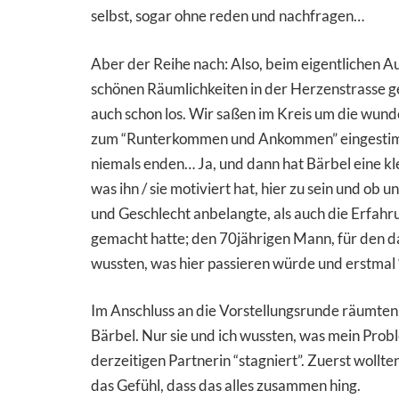
selbst, sogar ohne reden und nachfragen…
Aber der Reihe nach: Also, beim eigentlichen Auf
schönen Räumlichkeiten in der Herzenstrasse ge
auch schon los. Wir saßen im Kreis um die wund
zum “Runterkommen und Ankommen” eingestimmt.
niemals enden… Ja, und dann hat Bärbel eine kl
was ihn / sie motiviert hat, hier zu sein und o
und Geschlecht anbelangte, als auch die Erfahru
gemacht hatte; den 70jährigen Mann, für den da
wussten, was hier passieren würde und erstmal “
Im Anschluss an die Vorstellungsrunde räumten w
Bärbel. Nur sie und ich wussten, was mein Prob
derzeitigen Partnerin “stagniert”. Zuerst woll
das Gefühl, dass das alles zusammen hing.