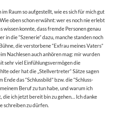
im Raum so aufgestellt, wie es sich für mich gut
? Wie oben schon erwähnt: wer es noch nie erlebt
twas wissen konnte, dass fremde Personen genau
er in die “Szenerie” dazu, manche standen noch
 Bühne, die verstorbene “Exfrau meines Vaters”
 beim Nachlesen auch anhören mag: mir wurden
it sehr viel Einfühlungsvermögen die
hlte oder hat die „Stellvertreter“ Sätze sagen
 Ende das “Schlussbild” bzw. die “Schluss-
 in meinem Beruf zu tun habe, und warum ich
 die ich jetzt bereit bin zu gehen… Ich danke
te schreiben zu dürfen.