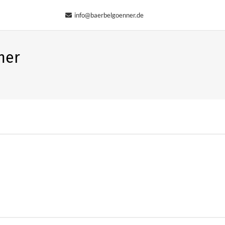
 (0) 171 9124557
info@baerbelgoenner.de
ner